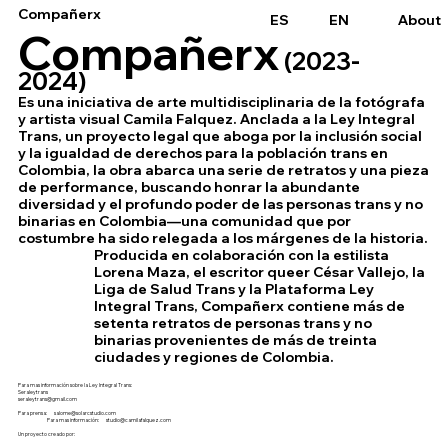
Compañerx
ES
EN
About
Compañerx
(2023-
2024)
Es una iniciativa de arte multidisciplinaria de la fotógrafa
y artista visual Camila Falquez. Anclada a la Ley Integral
Trans, un proyecto legal que aboga por la inclusión social
y la igualdad de derechos para la población trans en
Colombia, la obra abarca una serie de retratos y una pieza
de performance, buscando honrar la abundante
diversidad y el profundo poder de las personas trans y no
binarias en Colombia—una comunidad que por
costumbre ha sido relegada a los márgenes de la historia.
Producida en colaboración con la estilista
Lorena Maza, el escritor queer César Vallejo, la
Liga de Salud Trans y la Plataforma Ley
Integral Trans, Compañerx contiene más de
setenta retratos de personas trans y no
binarias provenientes de más de treinta
ciudades y regiones de Colombia.
Para mas información sobre la Ley Integral Trans:
Seraleytrans
seraleytrans@gmail.com
Para prensa: salome@solarcstudio.com
Para mas información: studio@camilafalquez.com
Un proyecto creado por: