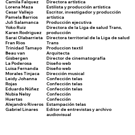
Camila Falquez
Directora artística
Lorena Maza
Estilista y producción artística
Cesar Vallejo
Escritor, investigador y producción
Pamela Barrios
artística
Juli Salamanca
Producción ejecutiva
Yoko Ruiz
Directora de la Liga de salud Trans,
Karen Rodriguez
producción
Sarai Olabarrieta
Directora territorial de la Liga de salud
Fran Rios
Trans
Trinidad Tamayo
Produccion textil
Beau van
Arquitecta
Gisbergen
Director de cinematografía
La Poderosa
Diseño web
Luisa Fernanda
Diseño web
Morales Tinjaca
Dirección musical
Leidy Johanna
Confección telas
Rojas
Confección telas
Eduardo Núñez
Confección telas
Nubia Nelsy
Confección
Huertas
Confección
Alejandro Riveros
Estampación telas
Gabriel Linares
Editor de entrevistas y archivo
audiovisual